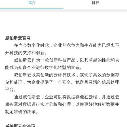
简介
排行
威伯斯云官网
在当今数字化时代，企业的竞争力和生存能力已经离不
开科技的支持和创新。
威伯斯云作为一款创新科技产品，以其卓越的性能和功
能成为众多企业进行数字化转型的首选。
威伯斯云以其创新的云计算技术，实现了高效的数据存
储和处理，为企业提供了一个安全、稳定且灵活的信息处理
平台。
通过威伯斯云，企业可以将数据存储在云端，并通过云
服务器对数据进行实时分析和处理，以便更好地解析数据并
制定准确的决策。
威伯斯云合法吗