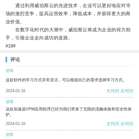
通过利用威伯斯云的先进技术，企业可以更好地应对市
场的激烈竞争，提高运营效率，降低成本，并获得更大的商
业价值。
在数字化时代的大潮中，威伯斯云将成为企业的得力助
手，引领企业走向成功的道路。
#18#
评论
游客
这款软件的学习方式非常灵活，可以根据自己的需求选择学习方式。
2024-01-16
支持
[0]
反对
[0]
游客
这款加速器VPM应用程序已经为我们带来了无限的流畅体验和安全性保
护。
2024-01-16
支持
[0]
反对
[0]
游客