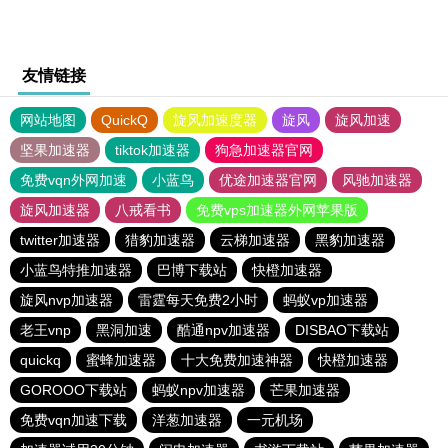
友情链接
网站地图
QuickQ
旋风加速度器
旋风
旋风加速
坚果加速器
tiktok加速器
狗急加速器官网
免费vqn外网加速
小蓝鸟
优途加速器官网
风驰加速器
旋风加速器
八戒看书
免费vps加速器外网苹果版
twitter加速器
猎豹加速器
云梯加速器
黑豹加速器
小蓝鸟特推加速器
巴博下载站
快橙加速器
旋风nvp加速器
雷霆每天免费2小时
蚂蚁vp加速器
老王vnp
黑洞加速
酷通npv加速器
DISBAO下载站
quickq
蜜蜂加速器
十大免费加速神器
快橙加速器
GOROOO下载站
蚂蚁npv加速器
芒果加速器
免费vqn加速下载
洋葱加速器
一元机场