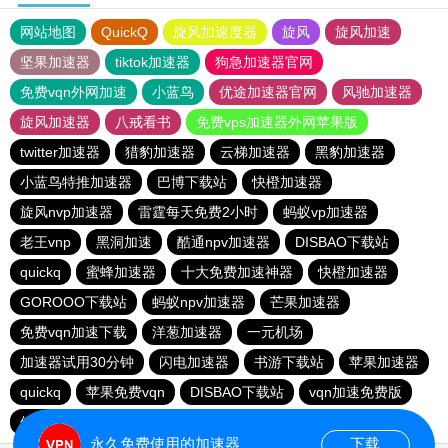
网站地图
QuickQ
旋风加速度器
旋风
旋风加速
坚果加速器
tiktok加速器
狗急加速器官网
免费vqn外网加速
小蓝鸟
优途加速器官网
风驰加速器
旋风加速器
八戒看书
免费vps加速器外网苹果版
twitter加速器
猎豹加速器
云梯加速器
黑豹加速器
小蓝鸟特推加速器
巴博下载站
快橙加速器
旋风nvp加速器
雷霆每天免费2小时
蚂蚁vp加速器
老王vnp
黑洞加速
酷通npv加速器
DISBAO下载站
quickq
蜜蜂加速器
十大免费加速神器
快橙加速器
GOROOO下载站
蚂蚁npv加速器
芒果加速器
免费vqn加速下载
洋葱加速器
一元机场
加速器试用30分钟
闪电加速器
书游下载站
苹果加速器
quickq
苹果免费vqn
DISBAO下载站
vqn加速免费版
俺来买下载站
海鸥下载站
永久免费使用的加速器
下载