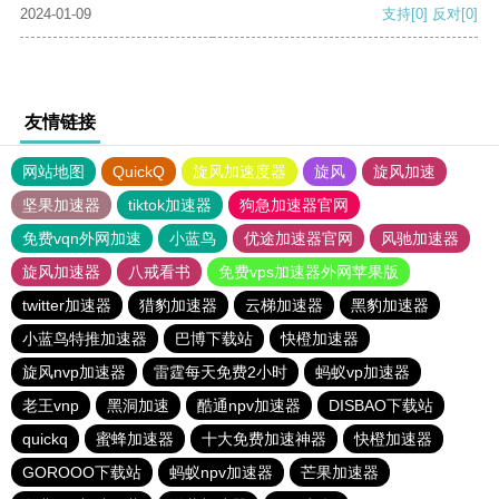
2024-01-09
支持
[0]
反对
[0]
友情链接
网站地图
QuickQ
旋风加速度器
旋风
旋风加速
坚果加速器
tiktok加速器
狗急加速器官网
免费vqn外网加速
小蓝鸟
优途加速器官网
风驰加速器
旋风加速器
八戒看书
免费vps加速器外网苹果版
twitter加速器
猎豹加速器
云梯加速器
黑豹加速器
小蓝鸟特推加速器
巴博下载站
快橙加速器
旋风nvp加速器
雷霆每天免费2小时
蚂蚁vp加速器
老王vnp
黑洞加速
酷通npv加速器
DISBAO下载站
quickq
蜜蜂加速器
十大免费加速神器
快橙加速器
GOROOO下载站
蚂蚁npv加速器
芒果加速器