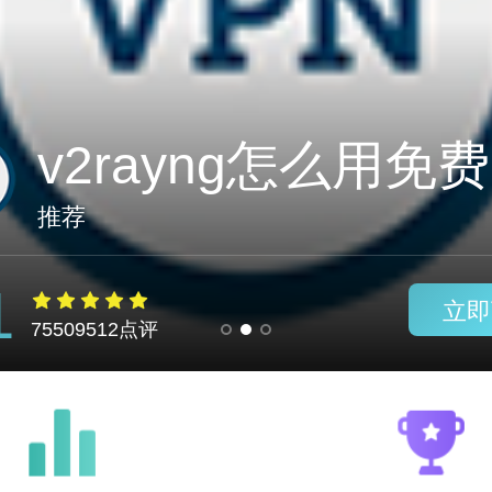
AirixCloud vqn
推荐
1
立即
75509512点评