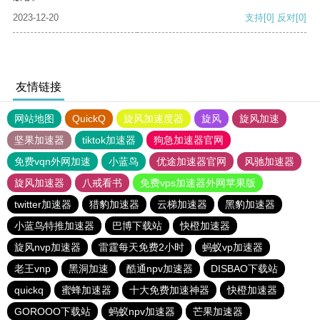
2023-12-20
支持
[0]
反对
[0]
友情链接
网站地图
QuickQ
旋风加速度器
旋风
旋风加速
坚果加速器
tiktok加速器
狗急加速器官网
免费vqn外网加速
小蓝鸟
优途加速器官网
风驰加速器
旋风加速器
八戒看书
免费vps加速器外网苹果版
twitter加速器
猎豹加速器
云梯加速器
黑豹加速器
小蓝鸟特推加速器
巴博下载站
快橙加速器
旋风nvp加速器
雷霆每天免费2小时
蚂蚁vp加速器
老王vnp
黑洞加速
酷通npv加速器
DISBAO下载站
quickq
蜜蜂加速器
十大免费加速神器
快橙加速器
GOROOO下载站
蚂蚁npv加速器
芒果加速器