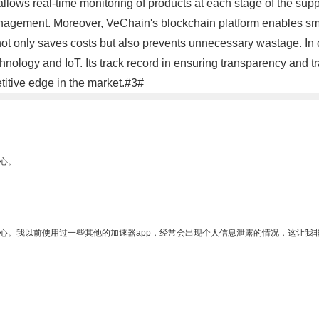
 allows real-time monitoring of products at each stage of the sup
nagement. Moreover, VeChain's blockchain platform enables smar
s not only saves costs but also prevents unnecessary wastage. In c
logy and IoT. Its track record in ensuring transparency and tra
titive edge in the market.#3#
心。
放心。我以前使用过一些其他的加速器app，经常会出现个人信息泄露的情况，这让我