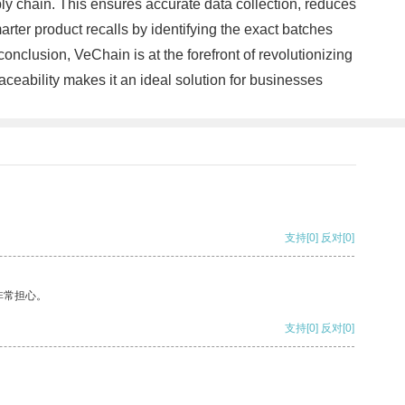
ply chain. This ensures accurate data collection, reduces
ter product recalls by identifying the exact batches
onclusion, VeChain is at the forefront of revolutionizing
ceability makes it an ideal solution for businesses
支持
[0]
反对
[0]
非常担心。
支持
[0]
反对
[0]