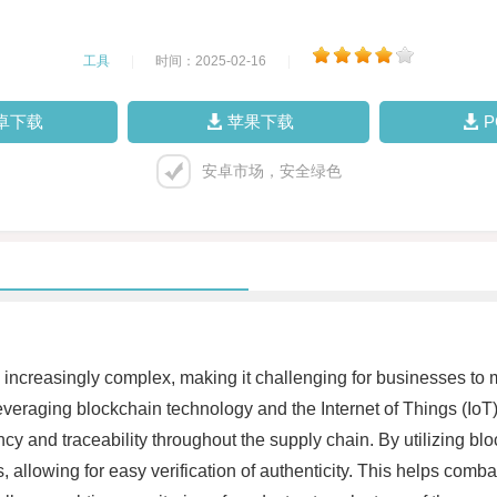
工具
|
时间：2025-02-16
|
卓下载
苹果下载
安卓市场，安全绿色
increasingly complex, making it challenging for businesses to m
everaging blockchain technology and the Internet of Things (Io
ency and traceability throughout the supply chain. By utilizing 
s, allowing for easy verification of authenticity. This helps com