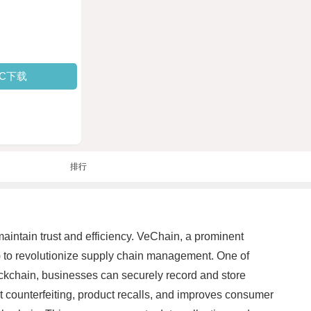
PC下载
排行
aintain trust and efficiency. VeChain, a prominent
T) to revolutionize supply chain management. One of
blockchain, businesses can securely record and store
bat counterfeiting, product recalls, and improves consumer