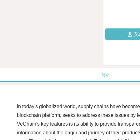
安
简介
In today's globalized world, supply chains have become 
blockchain platform, seeks to address these issues by l
VeChain's key features is its ability to provide transpar
information about the origin and journey of their product