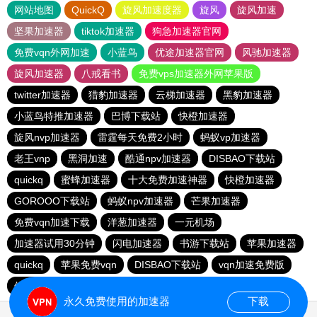
网站地图
QuickQ
旋风加速度器
旋风
旋风加速
坚果加速器
tiktok加速器
狗急加速器官网
免费vqn外网加速
小蓝鸟
优途加速器官网
风驰加速器
旋风加速器
八戒看书
免费vps加速器外网苹果版
twitter加速器
猎豹加速器
云梯加速器
黑豹加速器
小蓝鸟特推加速器
巴博下载站
快橙加速器
旋风nvp加速器
雷霆每天免费2小时
蚂蚁vp加速器
老王vnp
黑洞加速
酷通npv加速器
DISBAO下载站
quickq
蜜蜂加速器
十大免费加速神器
快橙加速器
GOROOO下载站
蚂蚁npv加速器
芒果加速器
免费vqn加速下载
洋葱加速器
一元机场
加速器试用30分钟
闪电加速器
书游下载站
苹果加速器
quickq
苹果免费vqn
DISBAO下载站
vqn加速免费版
俺来买下载站
海鸥下载站
永久免费使用的加速器
下载